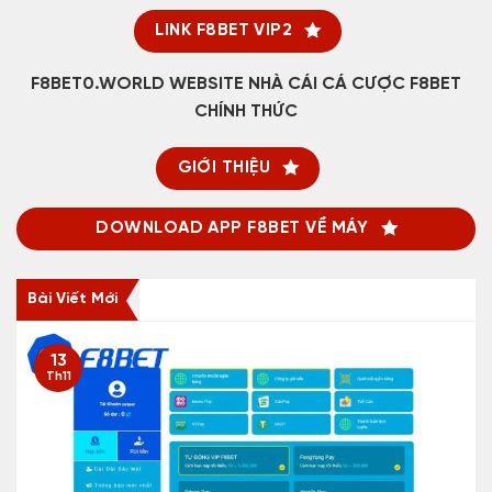
LINK F8BET VIP2
F8BET0.WORLD WEBSITE NHÀ CÁI CÁ CƯỢC F8BET
CHÍNH THỨC
GIỚI THIỆU
DOWNLOAD APP F8BET VỀ MÁY
Bài Viết Mới
13
Th11